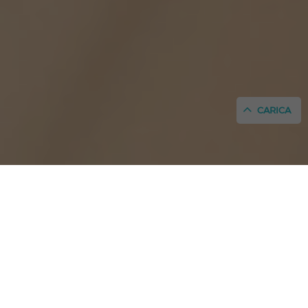
CARICA
Benvenuti all'Hotel Portmany, ’Hotel P’
nel centro storico di San Antonio, Ibiza
Sito ufficiale: miglior prezzo online garantito sulla tua
prenotazione