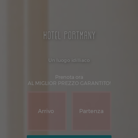
Hotel Portmany
Un luogo idilliaco
Prenota ora
AL MIGLIOR PREZZO GARANTITO!